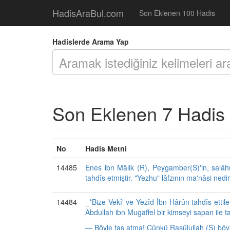
HadisAraBul.com
Son Eklenen 100 Hadis
Hadislerde Arama Yap
Son Eklenen 7 Hadis
No
Hadis Metni
14485
Enes ibn Mâlik (R), Peygamber(S)'in, salâh
tahdîs etmiştir. "Yezhu" lâfzının ma'nâsi ned
14484
_*Bize Vekî' ve Yezîd İbn Hârûn tahdîs ettil
Abdullah ibn Mugaffel bir kimseyi sapan ile 
— Böyle taş atma! Çünkü Rasûlullah (S) böyle