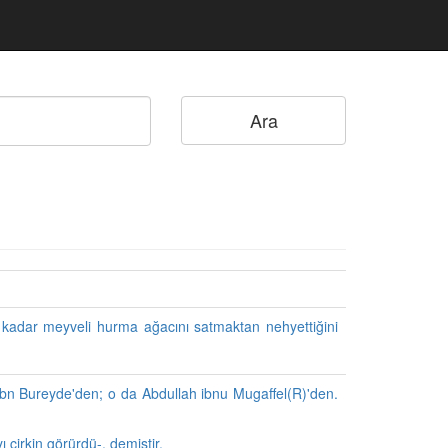
 kadar meyveli hurma ağacını satmaktan nehyettiğini
h ibn Bureyde'den; o da Abdullah ibnu Mugaffel(R)'den.
çirkin görürdü-, demiştir.