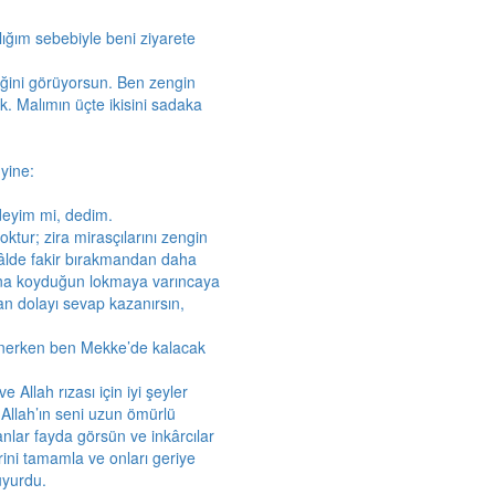
ığım sebebiyle beni ziyarete
diğini görüyorsun. Ben zengin
k. Malımın üçte ikisini sadaka
yine:
edeyim mi, dedim.
 çoktur; zira mirasçılarını zengin
hâlde fakir bırakmandan daha
ğzına koyduğun lokmaya varıncaya
an dolayı sevap kazanırsın,
önerken ben Mekke’de kalacak
llah rızası için iyi şeyler
Allah’ın seni uzun ömürlü
anlar fayda görsün ve inkârcılar
rini tamamla ve onları geriye
uyurdu.