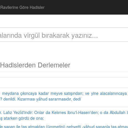
Ravilerine Göre Hadisler
Hadislerden Derlemeler
ı meyda­na çıkıncaya kadar meyve satışından; ve yine alacalanıncaya
ir? denildi. Kızarması yâhud sararmasıdır, dedi
er. Lafız Yezîd'indir: Onlar da Kelımes ibnu'l-Hasen'den; o da Abdulla
taş atarken gördü de ona:
 sapan ile taş at­maktan (ümmetini) nehyetti -yâhud sapanla taş atmayı 