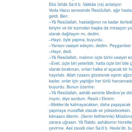
Ebû İshâk Sa’d b. Vakkâs (ra) anlatıyor:
Veda Haccı senesinde Resûlullah, ağır hastal
geldi. Ben:
–Yâ Resûlallah, hastalığımın ne kadar ilerle
biriyim ve bir kızımdan başka da mirasçım yo
olarak dağıtayım mı, dedim.
–Hayır, öyle yapma, buyurdu.
–Yarısını vasiyet edeyim, dedim. Peygamber 
–Hayır, dedi.
–Yâ Resûlallah, malımın üçte birini vasiyet 
–Evet, üçte biri yeterlidir, hatta üçte biri bile
olarak bırakman, onları halka el açacak bir 
hayırlıdır. Allah rızasını gözeterek eşinin a
kadar, onlar için yaptığın her türlü harcamad
buyurdu. Bunun üzerine:
–Yâ Resûlallah, ashâb seninle Medine’ye d
mıyım, diye sordum. Resûl-i Ekrem:
–Mekke’de kalmayacaksın, daha yaşayacak ve A
yapmaya muvaffak olacak ve yükseleceksin. 
kılmasını dilerim. (Senin fetihlerinle) Müslüm
zarara uğrasın. Yâ Rabbi, ashâbımın hicretle
çevirme. Asıl zavallı olan Sa’d b. Havle’dir, b