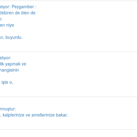
atıyor: Peygamber :
 öldüren de ölen de
n:
len niye
an, buyurdu.
tıyor:
ilik yapmak ve
hangisinin
 işte o,
urmuştur:
l, kalplerinize ve amellerinize bakar.