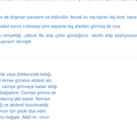
 de düşman para­lanır ve öldürülür. Ancak bu taş bazen diş kırar, bazen 
ddet sonra o kim­seyi yine sapanla taş atarken görmüş de ona:
 nehyettiği -yâhud: Bu atışı çirkin gördüğünü- tahdîs edip söylüyoru
uşmam! demiştir
nde veya dükkanında kıldığı
 kimse güzelce abdest alır,
 camiye girinceye kadar attığı
bağışlanır. Camiye girince de
ymış gibi sayılır. Namazı
iği ve abdesti bozulmadığı
onun için şöyle dua eder:
onu bağışla. Allah’ım, onun