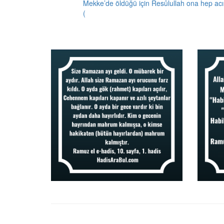
Mekke’de öldüğü için Resûlullah ona hep acır
(