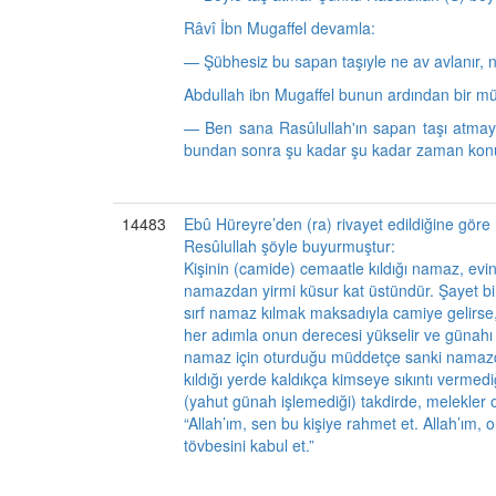
Râvî İbn Mugaffel devamla:
— Şübhesiz bu sapan taşıyle ne av avlanır, ne
Abdullah ibn Mugaffel bunun ardından bir mü
— Ben sana Rasûlullah'ın sapan taşı atmayı
bundan sonra şu kadar şu kadar zaman kon
14483
Ebû Hüreyre’den (ra) rivayet edildiğine göre
Resûlullah şöyle buyurmuştur:
Kişinin (camide) cemaatle kıldığı namaz, evi
namazdan yirmi küsur kat üstündür. Şayet bir
sırf namaz kılmak maksadıyla camiye gelirse,
her adımla onun derecesi yükselir ve günahı 
namaz için oturduğu müddetçe sanki namazda
kıldığı yerde kaldıkça kimseye sıkıntı vermed
(yahut günah işlemediği) takdirde, melekler 
“Allah’ım, sen bu kişiye rahmet et. Allah’ım, 
tövbesini kabul et.”