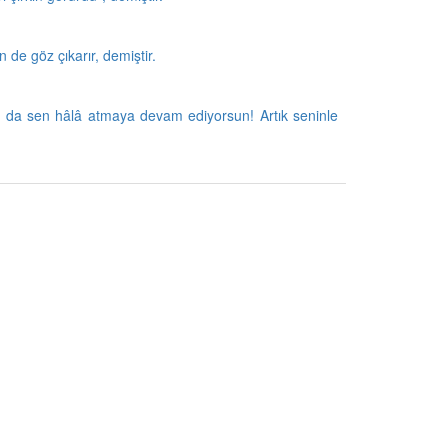
de göz çıka­rır, demiştir.
m da sen hâlâ atma­ya devam ediyorsun! Artık seninle