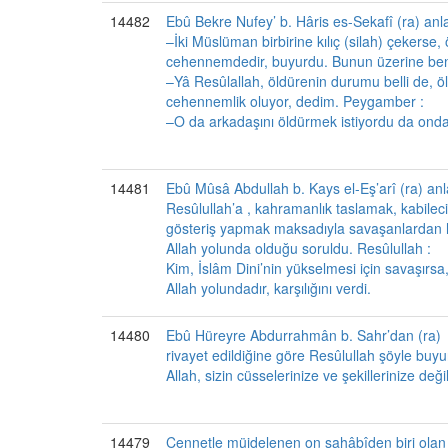
14482
Ebû Bekre Nufey’ b. Hâris es-Sekafî (ra) anl
–İki Müslüman birbirine kılıç (silah) çekerse,
cehennemdedir, buyurdu. Bunun üzerine be
–Yâ Resûlallah, öldürenin durumu belli de, ö
cehennemlik oluyor, dedim. Peygamber :
–O da arkadaşını öldürmek istiyordu da ond
14481
Ebû Mûsâ Abdullah b. Kays el-Eş’arî (ra) anla
Resûlullah’a , kahramanlık taslamak, kabilec
gösteriş yapmak maksadıyla savaşanlardan 
Allah yolunda olduğu soruldu. Resûlullah :
Kim, İslâm Dini’nin yükselmesi için savaşırsa,
Allah yolundadır, karşılığını verdi.
14480
Ebû Hüreyre Abdurrahmân b. Sahr’dan (ra)
rivayet edildiğine göre Resûlullah şöyle buy
Allah, sizin cüsselerinize ve şekillerinize deği
14479
Cennetle müjdelenen on sahâbîden biri olan